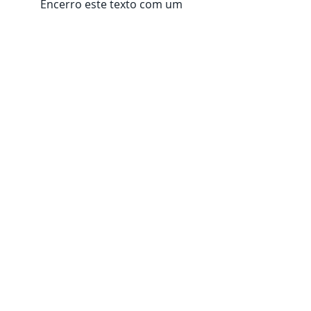
	Encerro este texto com um 
convite: aprimore suas influências, 
permita-se estabelecer relações 
incomuns e, desse modo, 
experimente uma vida mais criativa. 
Você também consegue. 
arte
criatividade
escrita criativa
criação
escrita
Escrita
Educação
Posts recentes
Ver tudo