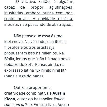
O criativo, então, é alguém 
capaz de propor aglutinações 
inusitadas, embora nunca cem por 
cento novas. A novidade perfeita 
inexiste, não passando de abstração.
	Não pense que essa é uma 
ideia nova. Na verdade, escritores, 
filósofos e outros artistas já 
propuseram isso há milênios. Na 
Bíblia, lemos que "não há nada novo 
debaixo do Sol".  Pense, ainda, na 
expressão latina "Ex nihilo nihil fit" 
(nada surge do nada).
	Outro a propor uma 
criatividade combinativa é 
Austin 
Kleon
, autor do best-seller 
Roube 
como um artista
. Em seu livro, Austin 