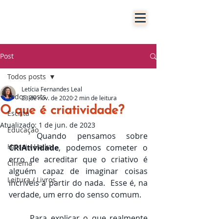
Post
Todos posts
Letícia Fernandes Leal
Todos posts
23 de nov. de 2020
2 min de leitura
O que é criatividade?
Escrita
Atualizado:
1 de jun. de 2023
Educação
	Quando pensamos sobre 
Haicai / Haikai
CRIAtividade
, podemos cometer o 
erro de acreditar que o criativo é 
Cinema
alguém capaz de imaginar coisas 
Leitura / Livros
incríveis a partir do nada.  Esse é, na 
verdade, um erro do senso comum. 
	Para explicar o que realmente 